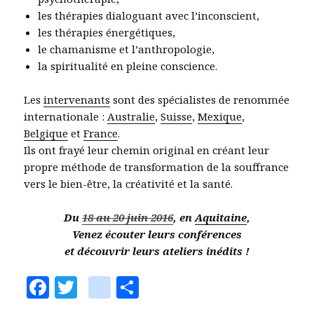
les thérapies dialoguant avec l’inconscient,
les thérapies énergétiques,
le chamanisme et l’anthropologie,
la spiritualité en pleine conscience.
Les
intervenants
sont des spécialistes de renommée
internationale :
Australie
,
Suisse
,
Mexique
,
Belgique
et
France
.
Ils ont frayé leur chemin original en créant leur
propre méthode de transformation de la souffrance
vers le bien-être, la créativité et la santé.
Du
18 au 20 juin 2016
, en
Aquitaine
,
Venez écouter leurs conférences
et découvrir leurs ateliers inédits !
F
T
vi
P
a
w
a
a