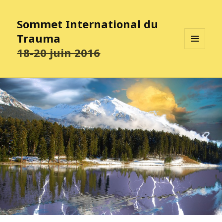
Sommet International du
Trauma
18-20 juin 2016
MENU
ET
WIDGETS