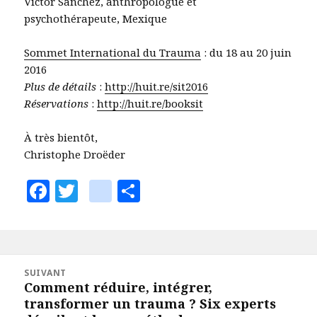
Victor Sanchez, anthropologue et
psychothérapeute, Mexique
Sommet International du Trauma
: du 18 au 20 juin
2016
Plus de détails
:
http://huit.re/sit2016
Réservations
:
http://huit.re/booksit
À très bientôt,
Christophe Droëder
F
T
vi
P
a
w
a
a
c
it
d
rt
e
te
e
a
Navigation
b
r
o
g
SUIVANT
de
Comment réduire, intégrer,
Article
o
e
l’article
transformer un trauma ? Six experts
suivant :